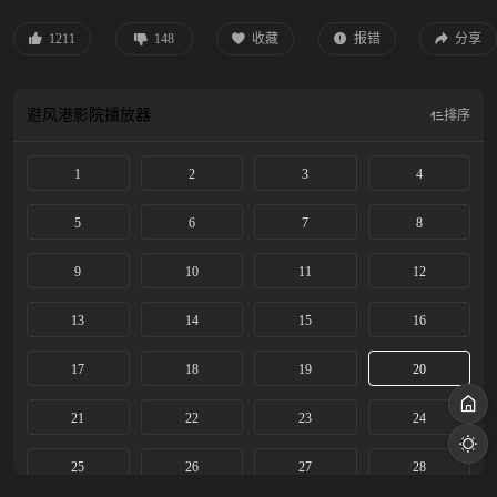
的劲头和自身的条件获得了老艺人的赏识和热情帮扶。她的“破蒙戏”在乡村舞台
上音惊四座，后改名忆秦娥被调入省秦腔团。 她勤学苦练，在台上的演出屡获成
1211
148
收藏
报错
分享
功。历经波折，她终于明白对秦腔艺术的传承才是她作为“主角”的真正意义，她
将继续培养新一代秦腔舞台上亮丽的主角。
避风港影院
播放器
排序
1
2
3
4
5
6
7
8
9
10
11
12
13
14
15
16
17
18
19
20
21
22
23
24
25
26
27
28