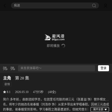
痴迷
即将播放
登录
主角
第 20 集
剧情
|
2026.05.10
|
47分5秒
|
(48全)
8.1
简介:
多年前，县剧团招学员，在团里任司鼓的胡三元（张嘉益 饰）替外甥女报
名，将年少的她改名易秦娥（刘浩存 饰）从家乡带出来学唱秦腔。因胡三元造成
的事故，易秦娥受到影响，学习秦腔之路屡遭波折。但她凭借刻苦