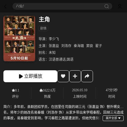
八仙！
主角
剧情
导演：
李少飞
主演：
张嘉益
刘浩存
秦海璐
窦骁
翟子
别名：
未知
语言：
汉语普通话,国语
立即播放
2026.05.10
47分5秒
8.1
1622.6万
评分
热度
上映时间
时间
简介：
多年前，县剧团招学员，在团里任司鼓的胡三元（张嘉益 饰）替外甥女报
名，将年少的她改名易秦娥（刘浩存 饰）从家乡带出来学唱秦腔。因胡三元造成
的事故，易秦娥受到影响，学习秦腔之路屡遭波折。但她凭借刻苦
的劲头和自身的条件获得了老艺人的赏识和热情帮扶。她的“破蒙戏”在乡村舞台