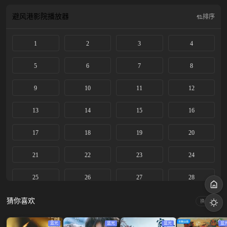
上音惊四座，后改名忆秦娥被调入省秦腔团。 她勤学苦练，在台上的演出屡获成
功。历经波折，她终于明白对秦腔艺术的传承才是她作为“主角”的真正意义，她
避风港影院
播放器
排序
将继续培养新一代秦腔舞台上亮丽的主角。
1
2
3
4
5
6
7
8
9
10
11
12
13
14
15
16
17
18
19
20
21
22
23
24
25
26
27
28
29
30
31
32
猜你喜欢
换一换
33
34
35
36
蓝光
蓝光
蓝光
蓝