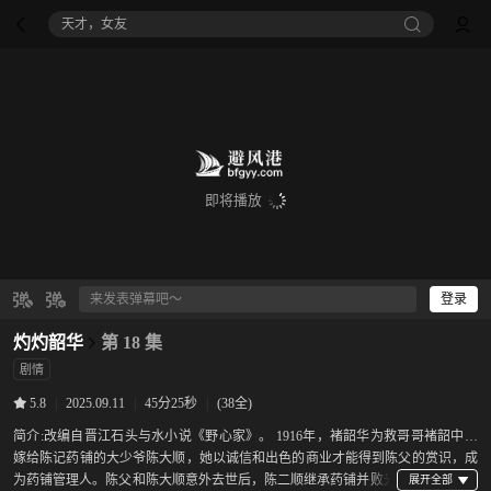
天才，女友
即将播放
登录
灼灼韶华
第 18 集
剧情
|
2025.09.11
|
45分25秒
|
(38全)
5.8
简介:
改编自晋江石头与水小说《野心家》。 1916年，褚韶华为救哥哥褚韶中而
嫁给陈记药铺的大少爷陈大顺，她以诚信和出色的商业才能得到陈父的赏识，成
为药铺管理人。陈父和陈大顺意外去世后，陈二顺继承药铺并败光