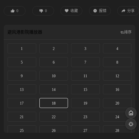
家财，药铺陷入绝境。褚韶华在艰辛努力下，开了华顺药铺养活一家老小。褚韶
华决意携手初恋情人夏初开启新的生活，却遭陈二顺和陈母的阻挠。陈家被土匪
0
0
收藏
报错
分享
洗劫一空，褚韶华也在这次劫难中失去女儿，伤心不已的她独自出走上海。褚韶
华在上海永新百货业绩突出，受经营奇才闻知秋之邀共同创业，逐步成长为胆略
过人、重诺守信的女商人。
避风港影院
播放器
排序
1
2
3
4
5
6
7
8
9
10
11
12
13
14
15
16
17
18
19
20
21
22
23
24
25
26
27
28