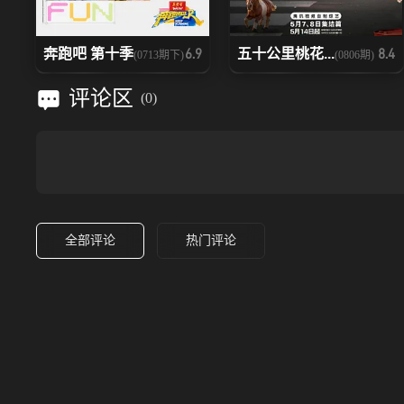
奔跑吧 第十季
五十公里桃花...
6.9
8.4
(0713期下)
(0806期)
评论区
(
0
)
全部评论
热门评论