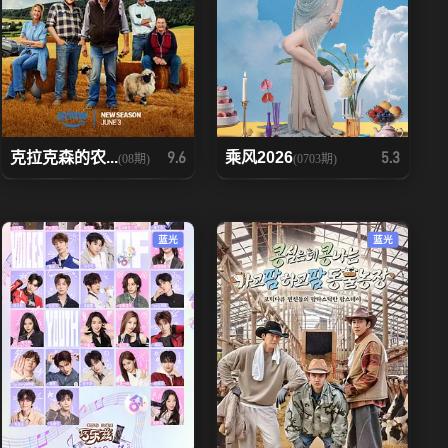
克拉克森的农...
乘风2026
9.6
5.3
(08期)
(0703期)
蓝光
蓝光