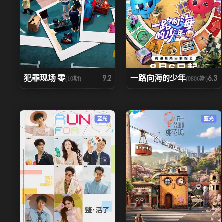
犯罪现场 零
一路向海的少年
9.2
6.3
(10期)
(0806期)
蓝光
蓝光