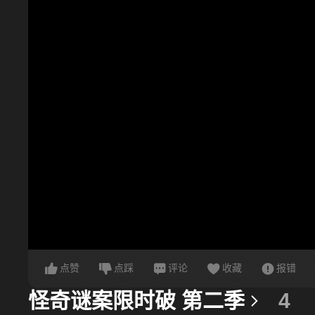
点赞
点踩
评论
收藏
报错
怪奇谜案限时破 第二季
4
更多信息