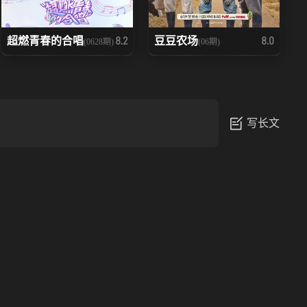
超燃青春的合唱
豆豆农场
8.2
8.0
(0628期)
(06期)
写长文