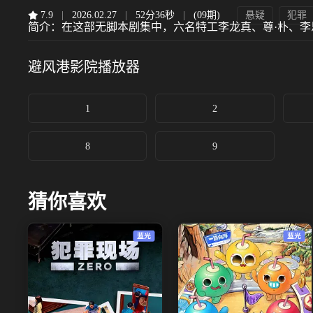
7.9
|
2026.02.27
|
52分36秒
|
(09期)
悬疑
犯罪
简介：
在这部无脚本剧集中，六名特工李龙真、尊·朴、
避风港影院
播放器
1
2
8
9
猜你喜欢
蓝光
蓝光