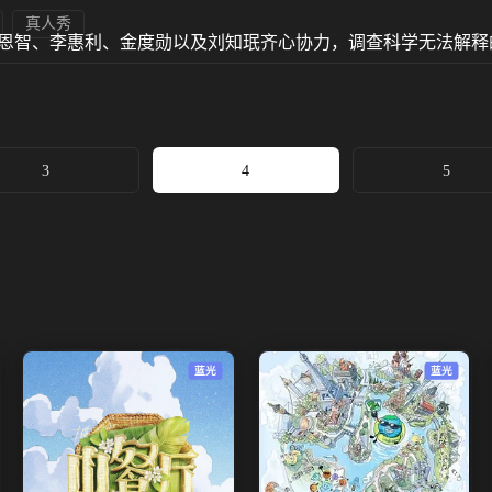
真人秀
李恩智、李惠利、金度勋以及刘知珉齐心协力，调查科学无法解释
3
4
5
蓝光
蓝光