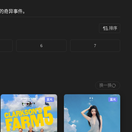
的奇异事件。
排序
6
7
换一换
蓝光
蓝光