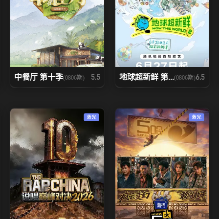
中餐厅 第十季
地球超新鲜 第...
5.5
6.5
(0806期)
(0806期)
蓝光
蓝光