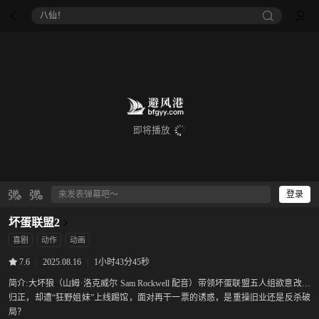
八仙！
即将播放
登录
坏蛋联盟2
喜剧
动作
动画
|
2025.08.16
|
1小时43分45秒
7.6
简介:
大坏狼（山姆·洛克威尔 Sam Rockwell 配音）带领坏蛋联盟五人组欲意改邪
归正，却遭“狂野姐妹”上线踢馆，面对再干一票的诱惑，是重操旧业还是反杀破
局？