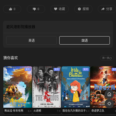
0
0
收藏
报错
分享
避风港影院
播放器
英语
国语
猜你喜欢
换一换
蓝光
蓝光
蓝光
蓝
熊出没·年年有熊
火遮眼
我住在凡尔赛的日子
奇迹梦之队
6.4
7.9
8.3