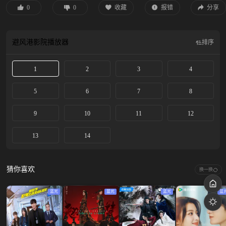
0
0
收藏
报错
分享
避风港影院
播放器
排序
1
2
3
4
5
6
7
8
9
10
11
12
13
14
猜你喜欢
换一换
蓝光
蓝光
蓝光
蓝