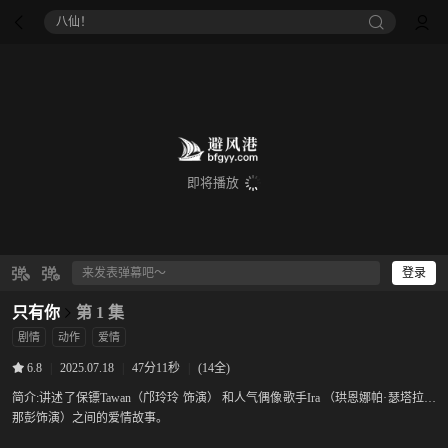
八仙！
即将播放
登录
只有你
第 1 集
剧情
动作
爱情
|
2025.07.18
|
47分11秒
|
(14全)
6.8
简介:
讲述了保镖Tawan（邝玲玲 饰演） 和人气偶像歌手Ira （珙恩娜帕·瑟塔拉塔
那彭饰演）之间的爱情故事。