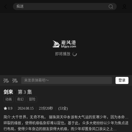
痴迷
即将播放
登录
剑来
第 3 集
动画
奇幻
冒险
|
2024.08.15
|
23分20秒
|
(53全)
8.9
简介:
大千世界，无奇不有。 骊珠洞天中本该有大气运的贫寒少年，因为本命瓷
碎裂的缘故，使得机缘临身却难以捉住。基于此，众多大佬纷纷以少年为焦点进
行布局，使得少年身边的朋友获得大机缘，而少年却置身风口浪尖之上…