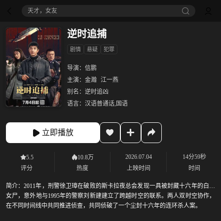
天才，女友
逆时追捕
剧情
悬疑
犯罪
导演：
信鹏
主演：
金瀚
江一燕
别名：
逆时追凶
语言：
汉语普通话,国语
立即播放
2026.07.04
14分59秒
5.5
10.8万
评分
热度
上映时间
时间
简介：
2011年，刑警徐卫璋在破败的斯卡拉夜总会发现一具被封藏十六年的白骨
女尸，意外地与1995年的警察刘新建建立了跨越时空的联系。两人双时空协作，
在不同时间线中共同推进侦查，共同侦破了一个尘封十六年的连环杀人案。