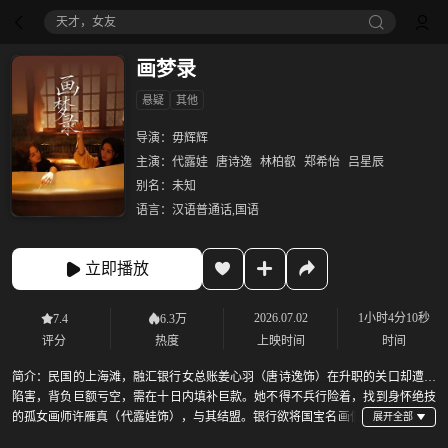
天才，女友
画梦录
悬疑
其他
导演：
毋辉辉
主演：
代露娃
唐诗逸
林柏叡
郑希怡
吕星辰
别名：
未知
语言：
汉语普通话,国语
立即播放
2026.07.02
1小时4分10秒
7.4
6.3万
评分
热度
上映时间
时间
简介：
民国的上海滩，融汇银行女总账姜心羽（唐诗逸饰）在升职的关口却遭人
陷害，背负巨额亏空，需在十日内填补巨款。她不得不兵行险着，找到身怀绝技
的孤女画师许雁真（代露娃饰），与其结盟。银行欲将国宝名画低
价卖给外国人。姜心羽利用许雁真的画技仿造名画偷天换日，即解决自身危机，