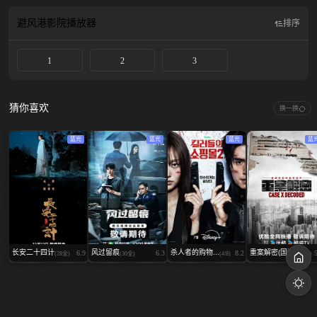
又阻止国宝外流。几经波折，两人联手巧妙地在各方势力的夹缝间周旋，共历险
阻，解决重重困境。
避风港影院
播放器
排序
1
2
3
猜你喜欢
换一换
蓝光
蓝光
蓝光
蓝
长安二十四计
风过留痕
杀人者的购物...
重案解密(国语)
6.9
6.3
8.2
(28全)
(30全)
(4/8)
(12全)