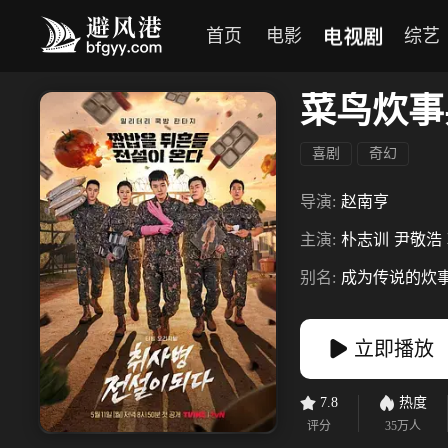
电视剧
首页
电影
综艺
菜鸟炊事
喜剧
奇幻
导演:
赵南亨
主演:
朴志训
尹敬浩
别名:
成为传说的炊
立即播放
7.8
热度
评分
35万
人