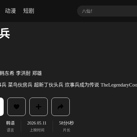
动漫
短剧
兵
韩东希
李洪耐
郑雄
事兵
菜鸟伙房兵
超新丁伙头兵
炊事兵成为传说
TheLegendaryCoo
韩语
2026.05.11
58分6秒
语言
上映时间
片长