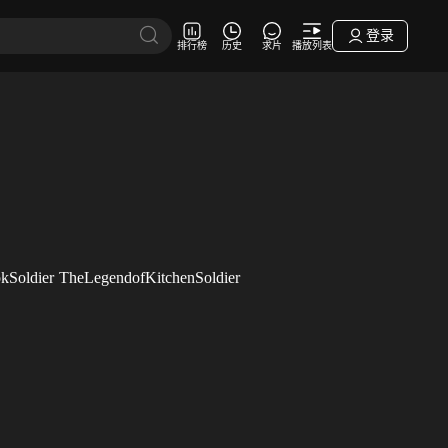
登录
排行榜
历史
求片
播放列表
kSoldier
TheLegendofKitchenSoldier