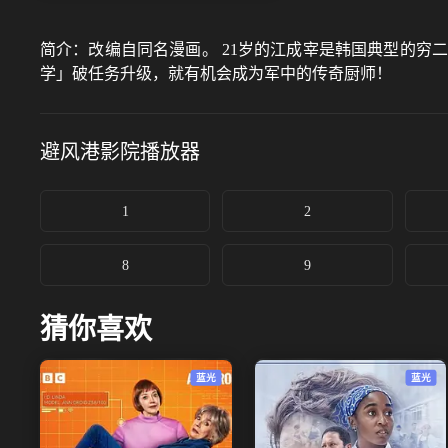
简介：
改编自同名漫画。 21岁的江成宰是韩国典型的
学」破任务升级，就有机会成为军中的传奇厨师！
避风港影院
播放器
1
2
8
9
猜你喜欢
蓝光
蓝光