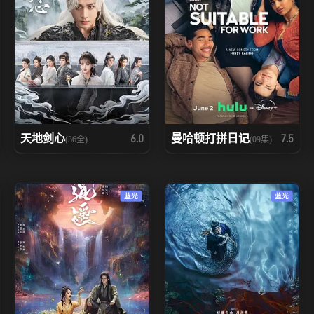
天地剑心
曼哈顿打拼日记
6.0
7.5
(36全)
(09集)
蓝光
蓝光