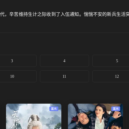
穷二代，辛苦维持生计之际收到了入伍通知。惴惴不安的新兵生活
3
4
5
10
11
12
蓝光
蓝光