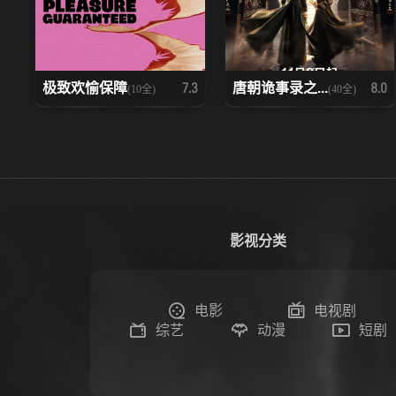
极致欢愉保障
唐朝诡事录之...
7.3
8.0
(10全)
(40全)
影视分类
电影
电视剧
综艺
动漫
短剧