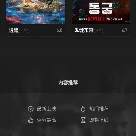
逍遥
鬼谜东宫
6.0
6.7
(40全)
(08全)
内容推荐
最新上映
热门推荐
评分最高
即将上线