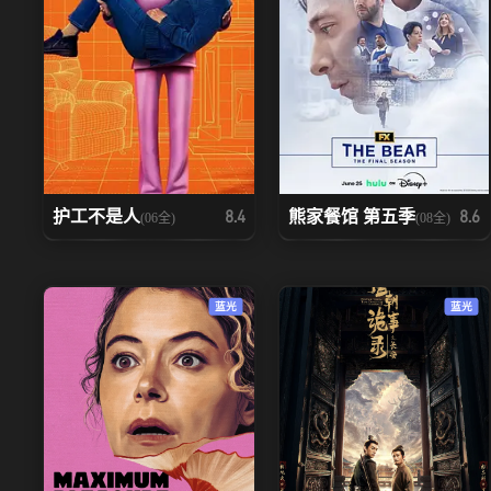
护工不是人
熊家餐馆 第五季
8.4
8.6
(06全)
(08全)
蓝光
蓝光