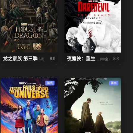
龙之家族 第三季
夜魔侠：重生 ...
8.0
8.3
(7/8)
(08全)
蓝光
蓝光