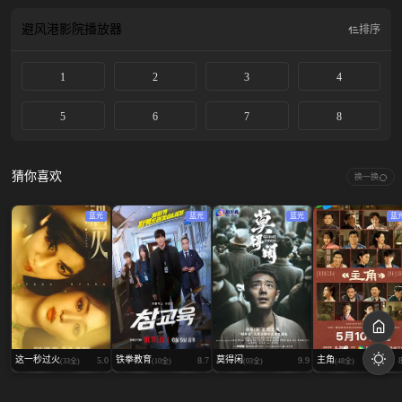
Elena handles perfectly. She was born for it: s...
避风港影院
播放器
排序
1
2
3
4
5
6
7
8
猜你喜欢
换一换
蓝光
蓝光
蓝光
蓝
这一秒过火
铁拳教育
莫得闲
主角
5.0
8.7
9.9
(33全)
(10全)
(03全)
(48全)