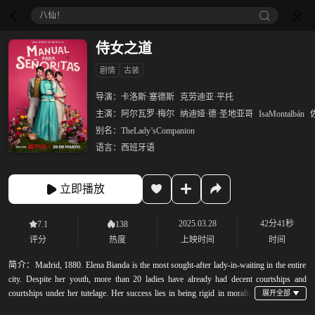
御廷谣‎
侍女之道
剧情
古装
导演：
卡洛斯·塞德斯
克劳迪亚·平托
主演：
阿尔瓦罗·梅尔
纳迪娅·德·圣地亚哥
IsaMontalbán
别名：
TheLady’sCompanion
语言：
西班牙语
立即播放
2025.03.28
42分41秒
7.1
138
评分
热度
上映时间
时间
简介：
Madrid, 1880. Elena Bianda is the most sought-after lady-in-waiting in the entire
city. Despite her youth, more than 20 ladies have already had decent courtships and
courtships under her tutelage. Her success lies in being rigid in morality
with their families and sensitive to the concerns of the ladies. A complicated balance that