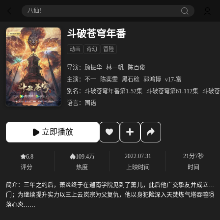
八仙！
斗破苍穹年番
动画
奇幻
冒险
导演：
顾振华
林一帆
陈百俊
主演：
不一
陈奕雯
黑石稔
郭鸿博
v17-富
别名：
斗破苍穹年番第1-52集
斗破苍穹第61-112集
斗破苍
语言：
国语
立即播放
2022.07.31
21分7秒
6.8
109.4万
评分
热度
上映时间
时间
简介：
三年之约后，萧炎终于在迦南学院见到了薰儿，此后他广交挚友并成立磐
门；为继续提升实力以三上云岚宗为父复仇，他以身犯险深入天焚炼气塔吞噬陨
落心炎……